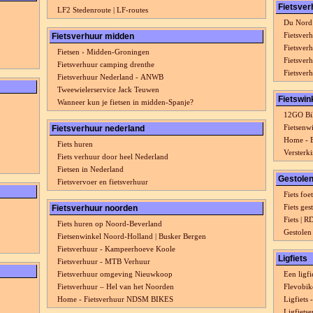
Fietsver
LF2 Stedenroute | LF-routes
Du Nord 
Fietsver
Fietsverhuur midden
Fietsver
Fietsen › Midden-Groningen
Fietsver
Fietsverhuur camping drenthe
Fietsver
Fietsverhuur Nederland - ANWB
Tweewielerservice Jack Teuwen
Fietswin
Wanneer kun je fietsen in midden-Spanje?
12GO Bik
Fietsenw
Fietsverhuur nederland
Home - B
Fiets huren
Versterki
Fiets verhuur door heel Nederland
Fietsen in Nederland
Gestolen
Fietsvervoer en fietsverhuur
Fiets foe
Fiets ges
Fietsverhuur noorden
Fiets | 
Fiets huren op Noord-Beverland
Gestolen
Fietsenwinkel Noord-Holland | Busker Bergen
Fietsverhuur - Kampeerhoeve Koole
Ligfiets
Fietsverhuur - MTB Verhuur
Fietsverhuur omgeving Nieuwkoop
Een ligfi
Fietsverhuur – Hel van het Noorden
Flevobike
Home - Fietsverhuur NDSM BIKES
Ligfiets
Ligfietse