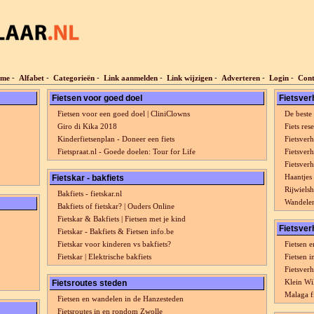
me
-
Alfabet
-
Categorieën
-
Link aanmelden
-
Link wijzigen
-
Adverteren
-
Login
-
Cont
Fietsen voor goed doel
Fietsver
Fietsen voor een goed doel | CliniClowns
De beste 
Giro di Kika 2018
Fiets res
Kinderfietsenplan - Doneer een fiets
Fietsver
Fietspraat.nl - Goede doelen: Tour for Life
Fietsver
Fietsverh
Haantjes
Fietskar - bakfiets
Rijwiels
Bakfiets - fietskar.nl
Wandelen
Bakfiets of fietskar? | Ouders Online
Fietskar & Bakfiets | Fietsen met je kind
Fietsver
Fietskar - Bakfiets & Fietsen info.be
Fietskar voor kinderen vs bakfiets?
Fietsen 
Fietskar | Elektrische bakfiets
Fietsen 
Fietsver
Klein Wi
Fietsroutes steden
Malaga fi
Fietsen en wandelen in de Hanzesteden
Fietsroutes in en rondom Zwolle