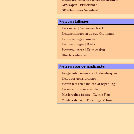
GPS kopen - Fietsersbond
GPS-fietsroutes Nederland
Fietsen stallingen
Fiets stallen | Gemeente Utrecht
Fietsenstallingen in de stad Groningen
Fietsenstallingen inrichten
Fietsenstallingen | Breda
Fietsenstallingen | Deur tot deur
Utrecht Zadelstraat
Fietsen voor gehandicapten
Aangepaste Fietsen voor Gehandicapten
Fiets voor gehandicapten
Fietsen met een handicap of beperking?
Fietsen voor mindervaliden
Mindervalide fietsen - Twente Fiets
Mindervaliden — Park Hoge Veluwe