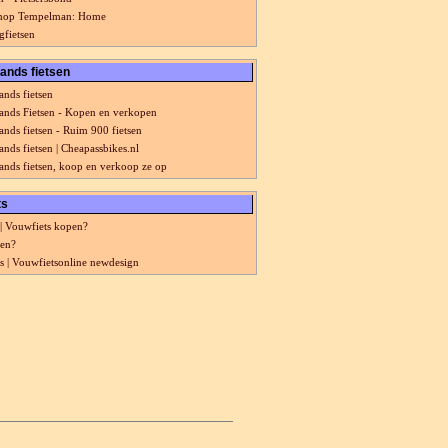
sshop Tempelman: Home
gfietsen
ands fietsen
nds fietsen
nds Fietsen - Kopen en verkopen
nds fietsen - Ruim 900 fietsen
nds fietsen | Cheapassbikes.nl
nds fietsen, koop en verkoop ze op
ts
| Vouwfiets kopen?
pen?
s | Vouwfietsonline newdesign