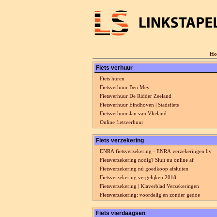
Ho
Fiets verhuur
Fiets huren
Fietsverhuur Ben Mey
Fietsverhuur De Ridder Zeeland
Fietsverhuur Eindhoven | Stadsfiets
Fietsverhuur Jan van Vlieland
Online fietsverhuur
Fiets verzekering
ENRA fietsverzekering - ENRA verzekeringen bv
Fietsverzekering nodig? Sluit nu online af
Fietsverzekering nú goedkoop afsluiten
Fietsverzekering vergelijken 2018
Fietsverzekering | Klaverblad Verzekeringen
Fietsverzekering: voordelig en zonder gedoe
Fiets vierdaagsen