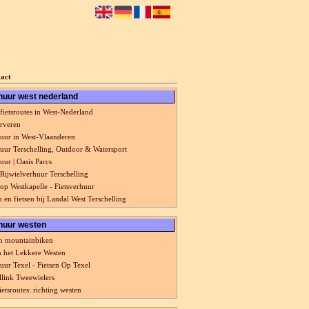
act
huur west nederland
fietsroutes in West-Nederland
erveren
huur in West-Vlaanderen
huur Terschelling, Outdoor & Watersport
uur | Oasis Parcs
 Rijwielverhuur Terschelling
hop Westkapelle - Fietsverhuur
 en fietsen bij Landal West Terschelling
huur westen
en mountainbiken
in het Lekkere Westen
huur Texel - Fietsen Op Texel
llink Tweewielers
etsroutes: richting westen