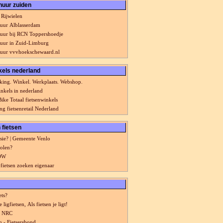
huur zuiden
Rijwielen
huur Alblasserdam
huur bij RCN Toppershoedje
huur in Zuid-Limburg
huur vvvhoekschewaard.nl
kels nederland
ing. Winkel. Werkplaats. Webshop.
inkels in nederland
ike Totaal fietsenwinkels
ng fietsenretail Nederland
 fietsen
tsie? | Gemeente Venlo
tolen?
RDW
 fietsen zoeken eigenaar
ets?
 ligfietsen, Als fietsen je ligt!
 - NRC
n - Fietsersbond