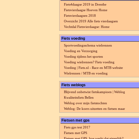
Fiets4daagse 2019 in Drenthe
Fietsvierdaagse Hoeven Home
Fietsvierdaagsen 2018
Overzicht 2019 Alle fiets vierdaagsen
Vechtdal Fietsvierdaagse: Home
Fiets voeding
Sportvoedingsschema wielrennen
Voeding en Verzorging
Voeding tijdens het sporten
Voeding wielrennen? Fiets voeding
Voeding | Fiets.nl - Race en MTB website
Wielrennen / MTB en voeding
Fiets weblogs
Blijvend onbetwist fietskampioen | Weblog
Kwaliteitsfiets Bellen
Weblog over mijn fietstochten
Weblog: De koers uitzetten en fietsen maar
Fietsen met gps
Fiets gps test 2017
Fietsen met GPS
Fietsen met GPS, hoe werkt dat eigenlijk?