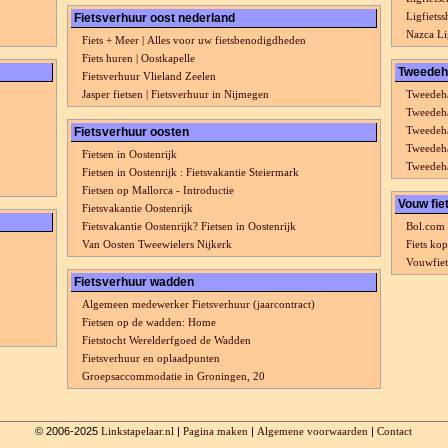
Ligfiet
Fietsverhuur oost nederland
Nazca Li
Fiets + Meer | Alles voor uw fietsbenodigdheden
Fiets huren | Oostkapelle
Tweedeh
Fietsverhuur Vlieland Zeelen
Jasper fietsen | Fietsverhuur in Nijmegen
Tweedeha
Tweedeha
Tweedeha
Fietsverhuur oosten
Tweedeha
Fietsen in Oostenrijk
Tweedeha
Fietsen in Oostenrijk : Fietsvakantie Steiermark
Fietsen op Mallorca - Introductie
Vouw fie
Fietsvakantie Oostenrijk
Fietsvakantie Oostenrijk? Fietsen in Oostenrijk
Bol.com 
Van Oosten Tweewielers Nijkerk
Fiets ko
Vouwfiet
Fietsverhuur wadden
Algemeen medewerker Fietsverhuur (jaarcontract)
Fietsen op de wadden: Home
Fietstocht Werelderfgoed de Wadden
Fietsverhuur en oplaadpunten
Groepsaccommodatie in Groningen, 20
© 2006-2025
Linkstapelaar.nl
|
Pagina maken
|
Algemene voorwaarden
|
Contact